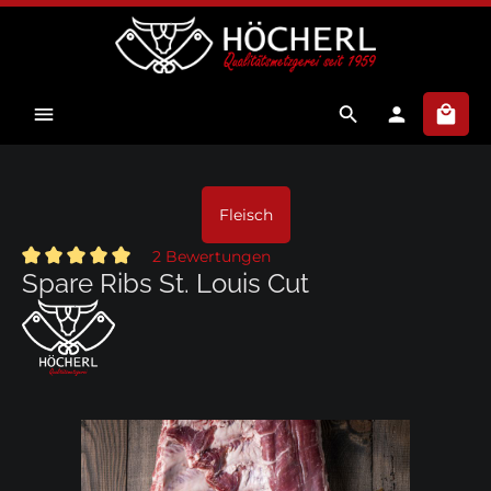
alt springen
Ware
Fleisch
2 Bewertungen
Durchschnittliche Bewertung von 5 von 5 Sternen
Spare Ribs St. Louis Cut
Bildergalerie überspringen